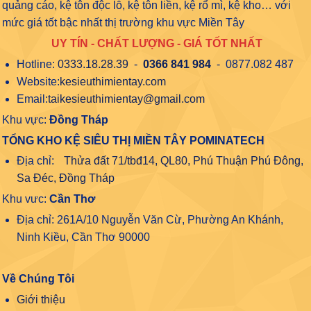
quảng cáo, kệ tôn độc lỗ, kệ tôn liền, kệ rổ mì, kệ kho… với
mức giá tốt bậc nhất thị trường khu vực Miền Tây
UY TÍN - CHẤT LƯỢNG - GIÁ TỐT NHẤT
Hotline:
0333.18.28.39
-
0366 841 984
- 0877.082 487
Website:
kesieuthimientay.com
Email:
taikesieuthimientay@gmail.com
Khu vực:
Đồng Tháp
TỔNG KHO KỆ SIÊU THỊ MIỀN TÂY POMINATECH
Địa chỉ:
Thửa đất 71/tbđ14, QL80, Phú Thuận Phú Đông,
Sa Đéc, Đồng Tháp
Khu vưc:
Cần Thơ
Địa chỉ: 261A/10 Nguyễn Văn Cừ, Phường An Khánh,
Ninh Kiều, Cần Thơ 90000
Về Chúng Tôi
Giới thiệu