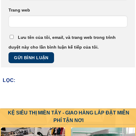
Trang web
Lưu tên của tôi, email, và trang web trong trình
duyệt này cho lần bình luận kế tiếp của tôi.
LỌC:
KỆ SIÊU THỊ MIỀN TÂY - GIAO HÀNG LẮP ĐẶT MIỄN
PHÍ TẬN NƠI