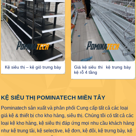
Kệ siêu thị – kệ giỏ trưng bày
Giá kệ siêu thi kệ trưng bày
kệ rỗ 4 tầng
KỆ SIÊU THỊ POMINATECH MIỀN TÂY
Pominatech sản xuất và phân phối Cung cấp tất cả các loại
giá kệ & thiết bị cho kho hàng, siêu thị. Chúng tôi có tất cả các
loại kệ kho hàng, kệ siêu thị đáp ứng mọi nhu cầu khách hàng
như kệ trung tải, kệ selective, kệ đơn, kệ đôi, kệ trưng bày, kệ