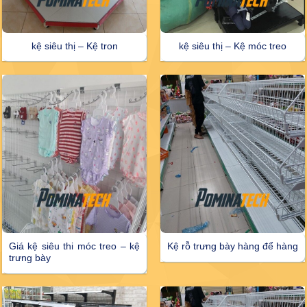
kệ siêu thị – Kệ tron
kệ siêu thị – Kệ móc treo
Giá kệ siêu thi móc treo – kệ
Kệ rỗ trưng bày hàng để hàng
trưng bày