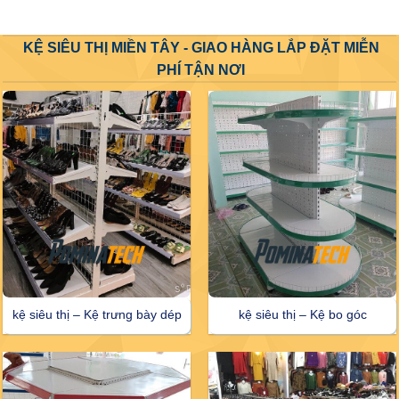
KỆ SIÊU THỊ MIỀN TÂY - GIAO HÀNG LẮP ĐẶT MIỄN
PHÍ TẬN NƠI
kệ siêu thị – Kệ trưng bày dép
kệ siêu thị – Kệ bo góc