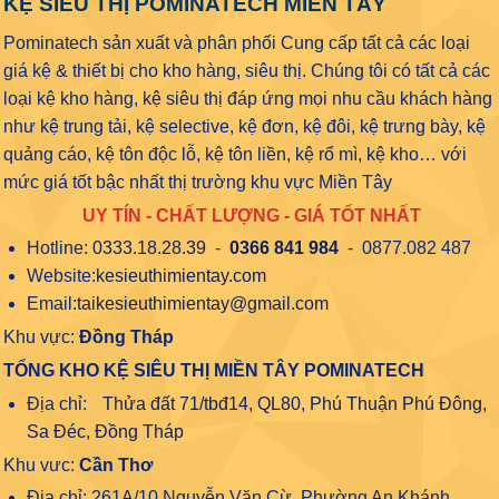
KỆ SIÊU THỊ POMINATECH MIỀN TÂY
Pominatech sản xuất và phân phối Cung cấp tất cả các loại
giá kệ & thiết bị cho kho hàng, siêu thị. Chúng tôi có tất cả các
loại kệ kho hàng, kệ siêu thị đáp ứng mọi nhu cầu khách hàng
như kệ trung tải, kệ selective, kệ đơn, kệ đôi, kệ trưng bày, kệ
quảng cáo, kệ tôn độc lỗ, kệ tôn liền, kệ rổ mì, kệ kho… với
mức giá tốt bậc nhất thị trường khu vực Miền Tây
UY TÍN - CHẤT LƯỢNG - GIÁ TỐT NHẤT
Hotline:
0333.18.28.39
-
0366 841 984
- 0877.082 487
Website:
kesieuthimientay.com
Email:
taikesieuthimientay@gmail.com
Khu vực:
Đồng Tháp
TỔNG KHO KỆ SIÊU THỊ MIỀN TÂY POMINATECH
Địa chỉ:
Thửa đất 71/tbđ14, QL80, Phú Thuận Phú Đông,
Sa Đéc, Đồng Tháp
Khu vưc:
Cần Thơ
Địa chỉ: 261A/10 Nguyễn Văn Cừ, Phường An Khánh,