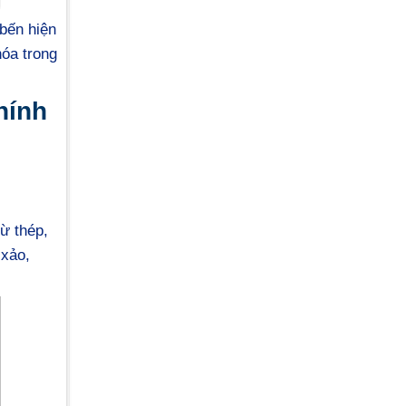
bến hiện
hóa trong
hính
ừ thép,
 xảo,