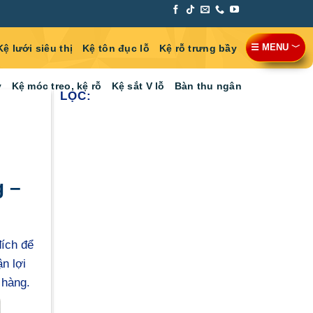
☰ MENU ﹀
Kệ lưới siêu thị
Kệ tôn đục lỗ
Kệ rỗ trưng bầy
y
Kệ móc treo, kệ rỗ
Kệ sắt V lỗ
Bàn thu ngân
LỌC:
g –
đích để
n lợi
 hàng.