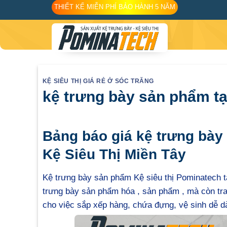
Skip
THIẾT KẾ MIỄN PHÍ BẢO HÀNH 5 NĂM
to
content
KỆ SIÊU THỊ GIÁ RẺ Ở SÓC TRĂNG
kệ trưng bày sản phẩm t
Bảng báo giá kệ trưng bày
Kệ Siêu Thị Miền Tây
Kệ trưng bày sản phẩm Kệ siêu thị Pominatech 
trưng bày sản phẩm hóa , sản phẩm , mà còn tra
cho việc sắp xếp hàng, chứa đựng, vệ sinh dễ d