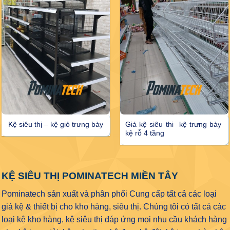
Kệ siêu thị – kệ giỏ trưng bày
Giá kệ siêu thi kệ trưng bày
kệ rỗ 4 tầng
KỆ SIÊU THỊ POMINATECH MIỀN TÂY
Pominatech sản xuất và phân phối Cung cấp tất cả các loại
giá kệ & thiết bị cho kho hàng, siêu thị. Chúng tôi có tất cả các
loại kệ kho hàng, kệ siêu thị đáp ứng mọi nhu cầu khách hàng