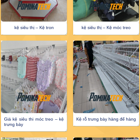
kệ siêu thị – Kệ tron
kệ siêu thị – Kệ móc treo
Giá kệ siêu thi móc treo – kệ
Kệ rỗ trưng bày hàng để hàng
trưng bày