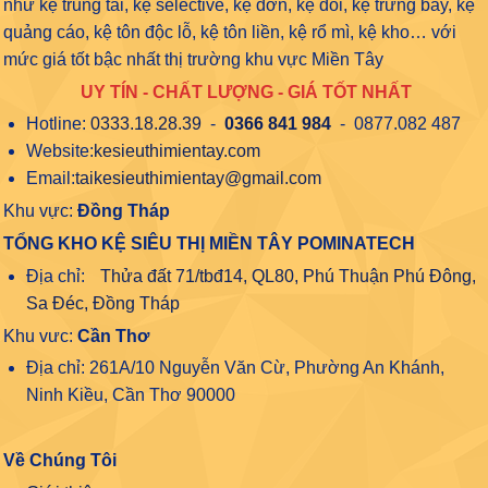
như kệ trung tải, kệ selective, kệ đơn, kệ đôi, kệ trưng bày, kệ
quảng cáo, kệ tôn độc lỗ, kệ tôn liền, kệ rổ mì, kệ kho… với
mức giá tốt bậc nhất thị trường khu vực Miền Tây
UY TÍN - CHẤT LƯỢNG - GIÁ TỐT NHẤT
Hotline:
0333.18.28.39
-
0366 841 984
- 0877.082 487
Website:
kesieuthimientay.com
Email:
taikesieuthimientay@gmail.com
Khu vực:
Đồng Tháp
TỔNG KHO KỆ SIÊU THỊ MIỀN TÂY POMINATECH
Địa chỉ:
Thửa đất 71/tbđ14, QL80, Phú Thuận Phú Đông,
Sa Đéc, Đồng Tháp
Khu vưc:
Cần Thơ
Địa chỉ: 261A/10 Nguyễn Văn Cừ, Phường An Khánh,
Ninh Kiều, Cần Thơ 90000
Về Chúng Tôi