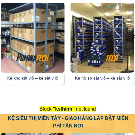
Kệ kho sắt vlỗ – kệ sắt v lỗ
Kệ hồ sơ sắt vlỗ – kệ sắt v lỗ
Block
"ksthinh"
not found
KỆ SIÊU THỊ MIỀN TÂY - GIAO HÀNG LẮP ĐẶT MIỄN
PHÍ TẬN NƠI