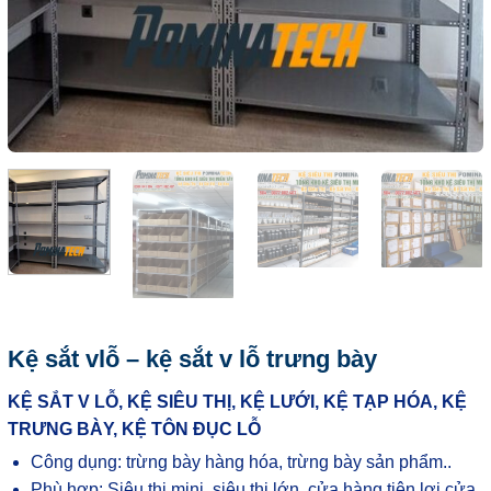
Kệ sắt vlỗ – kệ sắt v lỗ trưng bày
KỆ SẮT V LỖ, KỆ SIÊU THỊ, KỆ LƯỚI, KỆ TẠP HÓA, KỆ
TRƯNG BÀY, KỆ TÔN ĐỤC LỖ
Công dụng: trừng bày hàng hóa, trừng bày sản phẩm..
Phù hợp: Siêu thị mini, siêu thị lớn, cửa hàng tiện lợi,cửa