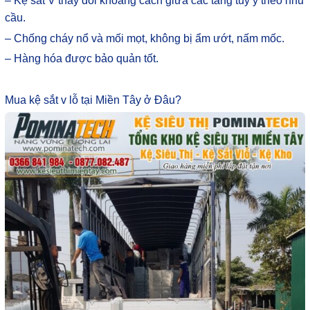
– Kệ sắt V thay đổi khoảng cách giữa các tầng tùy ý theo nhu
cầu.
– Chống cháy nổ và mối mọt, không bị ẩm ướt, nấm mốc.
– Hàng hóa được bảo quản tốt.
Mua kệ sắt v lỗ tại Miền Tây ở Đâu?