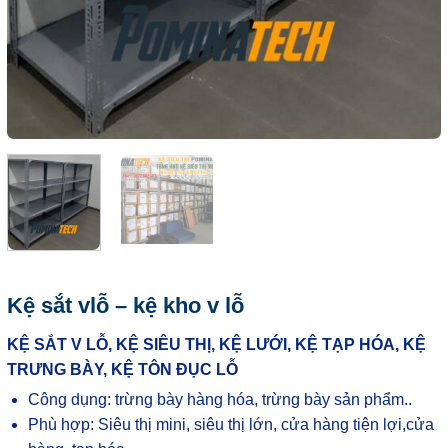
Kệ sắt vlỗ – kệ kho v lỗ
KỆ SẮT V LỖ, KỆ SIÊU THỊ, KỆ LƯỚI, KỆ TẠP HÓA, KỆ
TRƯNG BÀY, KỆ TÔN ĐỤC LỖ
Công dụng: trừng bày hàng hóa, trừng bày sản phẩm..
Phù hợp: Siêu thị mini, siêu thị lớn, cửa hàng tiện lợi,cửa