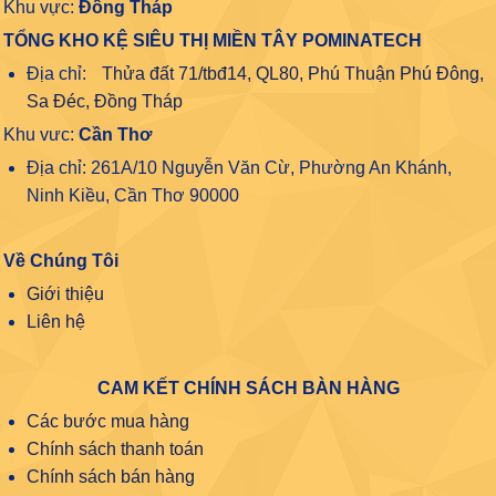
Khu vực:
Đồng Tháp
TỔNG KHO KỆ SIÊU THỊ MIỀN TÂY POMINATECH
Địa chỉ:
Thửa đất 71/tbđ14, QL80, Phú Thuận Phú Đông,
Sa Đéc, Đồng Tháp
Khu vưc:
Cần Thơ
Địa chỉ: 261A/10 Nguyễn Văn Cừ, Phường An Khánh,
Ninh Kiều, Cần Thơ 90000
Về Chúng Tôi
Giới thiệu
Liên hệ
CAM KẾT CHÍNH SÁCH BÀN HÀNG
Các bước mua hàng
Chính sách thanh toán
Chính sách bán hàng