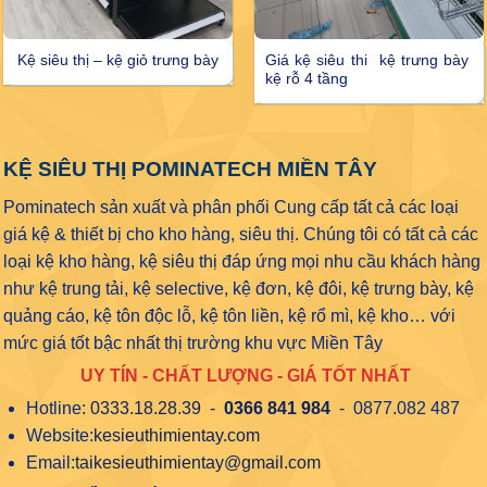
Kệ siêu thị – kệ giỏ trưng bày
Giá kệ siêu thi kệ trưng bày
kệ rỗ 4 tầng
KỆ SIÊU THỊ POMINATECH MIỀN TÂY
Pominatech sản xuất và phân phối Cung cấp tất cả các loại
giá kệ & thiết bị cho kho hàng, siêu thị. Chúng tôi có tất cả các
loại kệ kho hàng, kệ siêu thị đáp ứng mọi nhu cầu khách hàng
như kệ trung tải, kệ selective, kệ đơn, kệ đôi, kệ trưng bày, kệ
quảng cáo, kệ tôn độc lỗ, kệ tôn liền, kệ rổ mì, kệ kho… với
mức giá tốt bậc nhất thị trường khu vực Miền Tây
UY TÍN - CHẤT LƯỢNG - GIÁ TỐT NHẤT
Hotline:
0333.18.28.39
-
0366 841 984
- 0877.082 487
Website:
kesieuthimientay.com
Email:
taikesieuthimientay@gmail.com