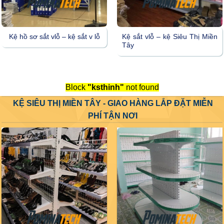
Kệ hồ sơ sắt vlỗ – kệ sắt v lỗ
Kệ sắt vlỗ – kệ Siêu Thị Miền
Tây
Block
"ksthinh"
not found
KỆ SIÊU THỊ MIỀN TÂY - GIAO HÀNG LẮP ĐẶT MIỄN
PHÍ TẬN NƠI