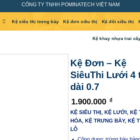
CÔNG TY TNHH POMINATECH VIỆT NAM
Kệ siêu thị trưng bày
Kệ đơn siêu thị
Kệ đôi siêu thị
Kệ khay nhựa trai câ
Kệ Đơn – Kệ
SiêuThi Lưới 4 
dài 0.7
1.900.000
₫
KỆ SIÊU THỊ, KỆ LƯỚI, KỆ
HÓA, KỆ TRƯNG BÀY, KỆ 
LỖ
Công dụng: trừng bày hàng