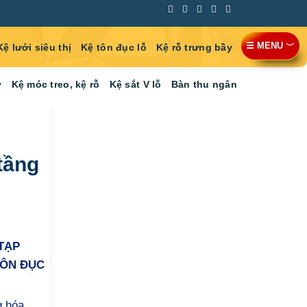
☰ MENU ﹀
Kệ lưới siêu thị
Kệ tôn đục lỗ
Kệ rỗ trưng bầy
y
Kệ móc treo, kệ rỗ
Kệ sắt V lỗ
Bàn thu ngân
tầng
 TẠP
TÔN ĐỤC
 hóa,