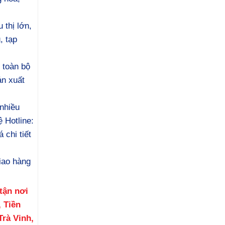
 thị lớn,
, tạp
 toàn bộ
ản xuất
nhiều
 Hotline:
 chi tiết
iao hàng
tận nơi
 Tiền
Trà Vinh,