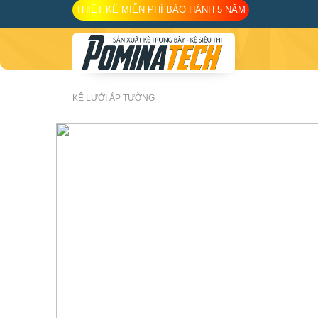
Skip
THIẾT KẾ MIỄN PHÍ BẢO HÀNH 5 NĂM
to
content
KỆ LƯỚI ÁP TƯỜNG