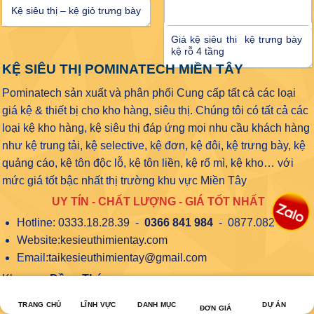
Kệ siêu thị – kệ giỏ trưng bày
Giá kệ siêu thi kệ trưng bày
kệ rỗ 4 tầng
KỆ SIÊU THỊ POMINATECH MIỀN TÂY
Pominatech sản xuất và phân phối Cung cấp tất cả các loại
giá kệ & thiết bị cho kho hàng, siêu thị. Chúng tôi có tất cả các
loại kệ kho hàng, kệ siêu thị đáp ứng mọi nhu cầu khách hàng
như kệ trung tải, kệ selective, kệ đơn, kệ đôi, kệ trưng bày, kệ
quảng cáo, kệ tôn độc lỗ, kệ tôn liền, kệ rổ mì, kệ kho… với
mức giá tốt bậc nhất thị trường khu vực Miền Tây
UY TÍN - CHẤT LƯỢNG - GIÁ TỐT NHẤT
Hotline:
0333.18.28.39
-
0366 841 984
- 0877.082 487
Website:
kesieuthimientay.com
Email:
taikesieuthimientay@gmail.com
Khu vực:
Đồng Tháp
TỔNG KHO KỆ SIÊU THỊ MIỀN TÂY POMINATECH
TRANG CHỦ
LĨNH VỰC
DANH MỤC
DỰ ÁN
ĐƠN GIÁ