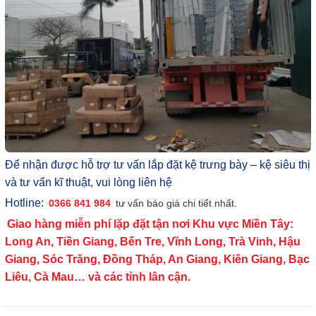
Để nhận được hỗ trợ tư vấn lắp đặt kệ trưng bày – kệ siêu thị
và tư vấn kĩ thuật, vui lòng liên hệ
Hotline:
0366 841 984
tư vấn báo giá chi tiết nhất.
Giao hàng miễn phí lặp đặt tận nơi Khu vực Miền Tây:
Long An, Tiền Giang, Bến Tre, Vĩnh Long, Trà Vinh, Hậu
Giang, Sóc Trăng, Đồng Tháp, An Giang, Kiên Giang, Bạc
Liêu, Cà Mau… và các tỉnh lân cận.