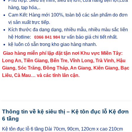
Phù hợp: Siêu thị mini, siêu thị lớn, cửa hàng tiện lợi,cửa
hàng, tạp hóa,..
Cam Kết: Hàng mới 100%, toàn bộ các sản phẩm do đơn
vị sản xuất trực tiếp.
Kích thước đa dạng dạng, nhiều mẫu, nhiều màu sắc liên
hệ Hotline:
tư vấn báo giá chi tiết nhất.
0366 841 984
kệ luôn có sẵn trong kho giao hàng nhanh.
Giao hàng miễn phí lặp đặt tận nơi Khu vực Miền Tây:
Long An, Tiền Giang, Bến Tre, Vĩnh Long, Trà Vinh, Hậu
Giang, Sóc Trăng, Đồng Tháp, An Giang, Kiên Giang, Bạc
Liêu, Cà Mau… và các tỉnh lân cận.
Thông tin về kệ siêu thị – Kệ tôn đục lỗ Kệ đơn
6 tầng
Kệ tôn đục lỗ 6 tầng Dài 70cm, 90cm, 120cm x cao 210cm