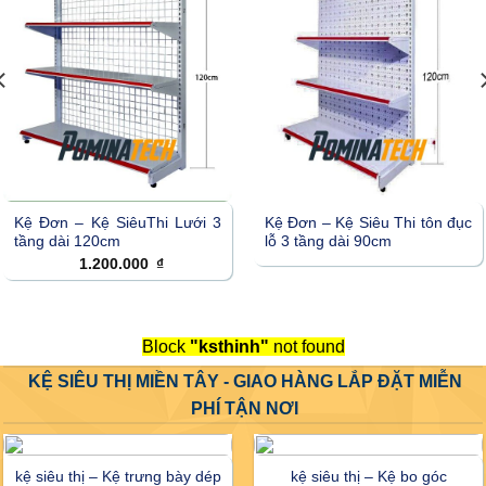
Kệ Đơn – Kệ SiêuThi Lưới 3
Kệ Đơn – Kệ Siêu Thi tôn đục
tầng dài 120cm
lỗ 3 tầng dài 90cm
1.200.000
₫
Block
"ksthinh"
not found
KỆ SIÊU THỊ MIỀN TÂY - GIAO HÀNG LẮP ĐẶT MIỄN
PHÍ TẬN NƠI
kệ siêu thị – Kệ trưng bày dép
kệ siêu thị – Kệ bo góc