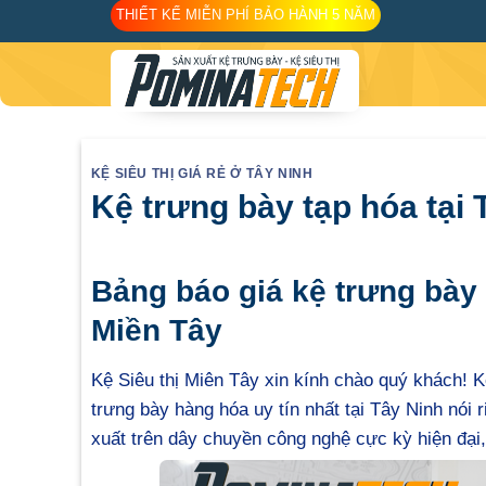
Skip
THIẾT KẾ MIỄN PHÍ BẢO HÀNH 5 NĂM
to
content
KỆ SIÊU THỊ GIÁ RẺ Ở TÂY NINH
Kệ trưng bày tạp hóa tại 
Bảng báo giá kệ trưng bày 
Miền Tây
Kệ Siêu thị Miên Tây xin kính chào quý khách! K
trưng bày hàng hóa uy tín nhất tại Tây Ninh nói
xuất trên dây chuyền công nghệ cực kỳ hiện đại