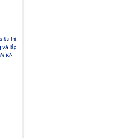
iêu thị.
g và lắp
với Kệ