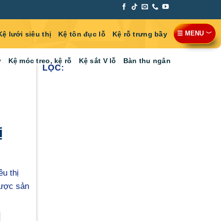
☰ MENU ﹀
Kệ lưới siêu thị
Kệ tôn đục lỗ
Kệ rỗ trưng bầy
y
Kệ móc treo, kệ rỗ
Kệ sắt V lỗ
Bàn thu ngân
LỌC:
ị
u thị
được sản