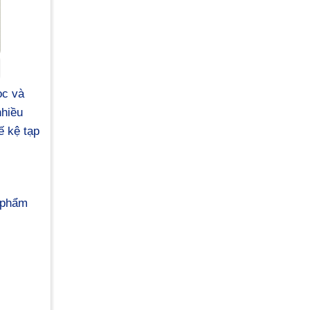
ọc và
nhiều
ế kệ tạp
 phẩm