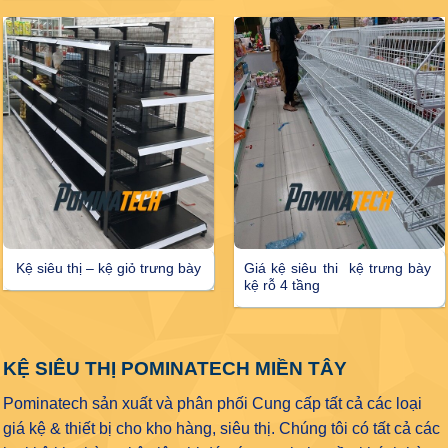
Kệ siêu thị – kệ giỏ trưng bày
Giá kệ siêu thi kệ trưng bày
kệ rỗ 4 tầng
KỆ SIÊU THỊ POMINATECH MIỀN TÂY
Pominatech sản xuất và phân phối Cung cấp tất cả các loại
giá kệ & thiết bị cho kho hàng, siêu thị. Chúng tôi có tất cả các