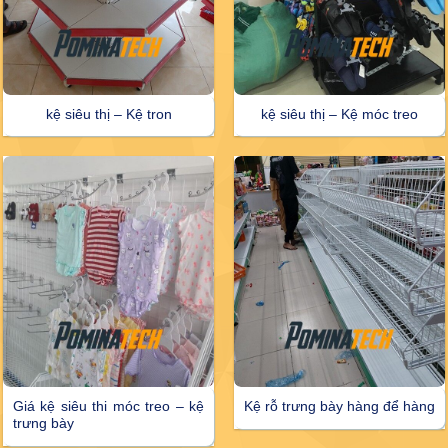
kệ siêu thị – Kệ tron
kệ siêu thị – Kệ móc treo
Giá kệ siêu thi móc treo – kệ
Kệ rỗ trưng bày hàng để hàng
trưng bày