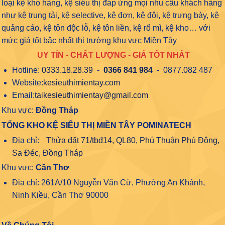
loại kệ kho hàng, kệ siêu thị đáp ứng mọi nhu cầu khách hàng
như kệ trung tải, kệ selective, kệ đơn, kệ đôi, kệ trưng bày, kệ
quảng cáo, kệ tôn độc lỗ, kệ tôn liền, kệ rổ mì, kệ kho… với
mức giá tốt bậc nhất thị trường khu vực Miền Tây
UY TÍN - CHẤT LƯỢNG - GIÁ TỐT NHẤT
Hotline:
0333.18.28.39
-
0366 841 984
- 0877.082 487
Website:
kesieuthimientay.com
Email:
taikesieuthimientay@gmail.com
Khu vực:
Đồng Tháp
TỔNG KHO KỆ SIÊU THỊ MIỀN TÂY POMINATECH
Địa chỉ:
Thửa đất 71/tbđ14, QL80, Phú Thuận Phú Đông,
Sa Đéc, Đồng Tháp
Khu vưc:
Cần Thơ
Địa chỉ: 261A/10 Nguyễn Văn Cừ, Phường An Khánh,
Ninh Kiều, Cần Thơ 90000